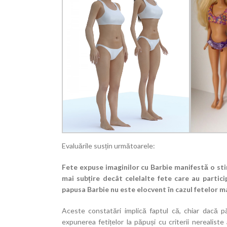
Evaluările susțin următoarele:
Fete expuse imaginilor cu Barbie manifestă o sti
mai subțire decât celelalte fete care au partic
papusa Barbie nu este elocvent în cazul fetelor ma
Aceste constatări implică faptul că, chiar dacă 
expunerea fetițelor la păpuși cu criterii nerealist