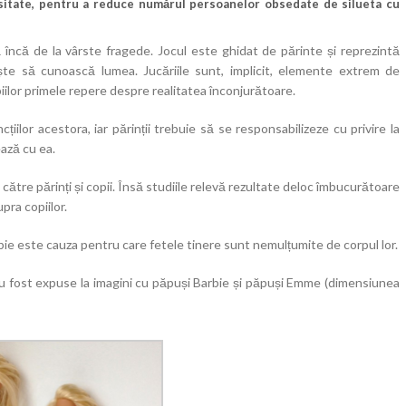
cesitate, pentru a reduce numărul persoanelor obsedate de silueta cu
ă încă de la vârste fragede. Jocul este ghidat de părinte și reprezintă
ește să cunoască lumea. Jucăriile sunt, implicit, elemente extrem de
piilor primele repere despre realitatea înconjurătoare.
țiilor acestora, iar părinții trebuie să se responsabilizeze cu privire la
ează cu ea.
ătre părinți și copii. Însă studiile relevă rezultate deloc îmbucurătoare
pra copiilor.
rbie este cauza pentru care fetele tinere sunt nemulțumite de corpul lor.
 au fost expuse la imagini cu păpuși Barbie și păpuși Emme (dimensiunea