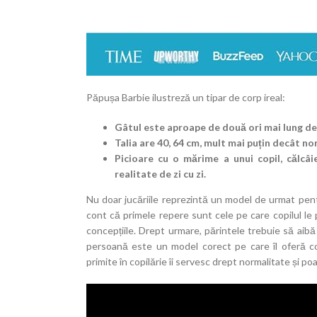
Păpușa Barbie ilustreză un tipar de corp ireal:
Gâtul este aproape de două ori mai lung dec
Talia are 40, 64 cm, mult mai puțin decât 
Picioare cu o mărime a unui copil, călcâi
realitate de zi cu zi.
Nu doar jucăriile reprezintă un model de urmat pent
cont că primele repere sunt cele pe care copilul le p
concepțiile. Drept urmare, părintele trebuie să aibă 
persoană este un model corect pe care îl oferă cop
primite în copilărie îi servesc drept normalitate și poa