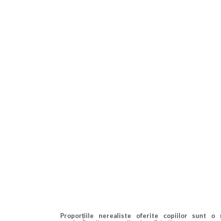
Modele oferite copiilor: proporțiile nereali
Proporțiile nerealiste oferite copiilor sunt o 