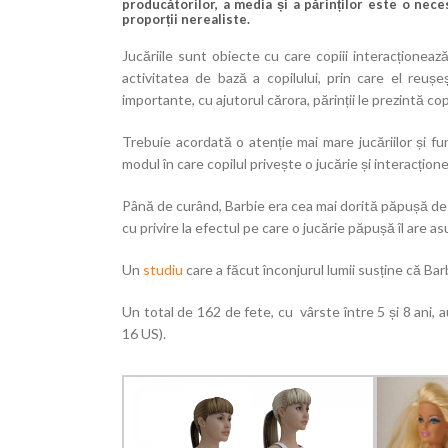
producătorilor, a media și a părinților este o ne
proporții nerealiste.
Jucăriile sunt obiecte cu care copiii interacționeaz
activitatea de bază a copilului, prin care el reuș
importante, cu ajutorul cărora, părinții le prezintă co
Trebuie acordată o atenție mai mare jucăriilor și func
modul în care copilul privește o jucărie și interacțion
Până de curând, Barbie era cea mai dorită păpușă de c
cu privire la efectul pe care o jucărie păpușă îl are asu
Un
studiu
care a făcut înconjurul lumii susține că Ba
Un total de 162 de fete, cu vârste între 5 și 8 ani,
16 US).