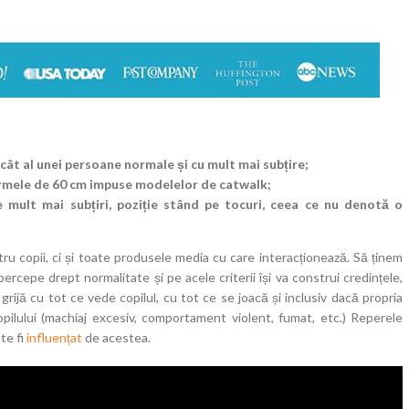
ât al unei persoane normale și cu mult mai subțire;
normele de 60 cm impuse modelelor de catwalk;
e mult mai subțiri, poziție stând pe tocuri, ceea ce nu denotă o
ru copii, ci și toate produsele media cu care interacționează. Să ținem
ercepe drept normalitate și pe acele criterii își va construi credințele,
grijă cu tot ce vede copilul, cu tot ce se joacă și inclusiv dacă propria
ilului (machiaj excesiv, comportament violent, fumat, etc.) Reperele
te fi
influențat
de acestea.