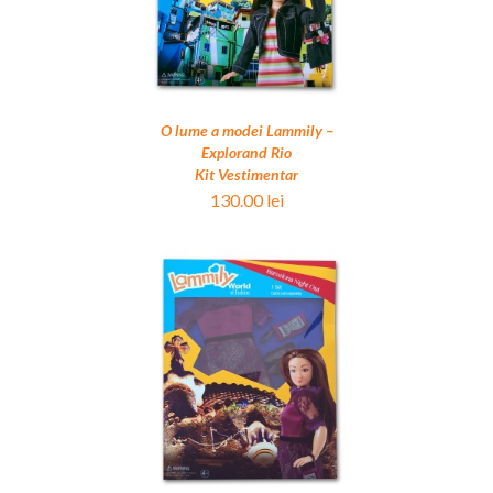
O lume a modei Lammily –
Explorand Rio
Kit Vestimentar
130.00
lei
OȘ
/
DETALII