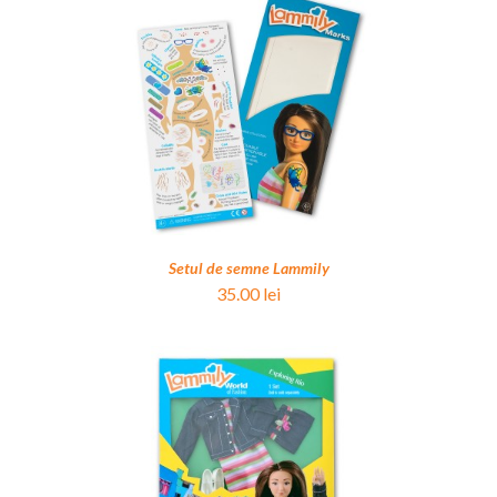
OȘ
/
DETALII
Setul de semne Lammily
35.00
lei
OȘ
/
DETALII