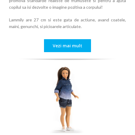
promova standarde realiste de frumusete si pentru a ajuta
copilul sa isi dezvolte o imagine pozitiva a corpului!
Lammily are 27 cm si este gata de actiune, avand coatele,
maini, genunchi, si picioarele articulate.
Vezi mai mult
ALII