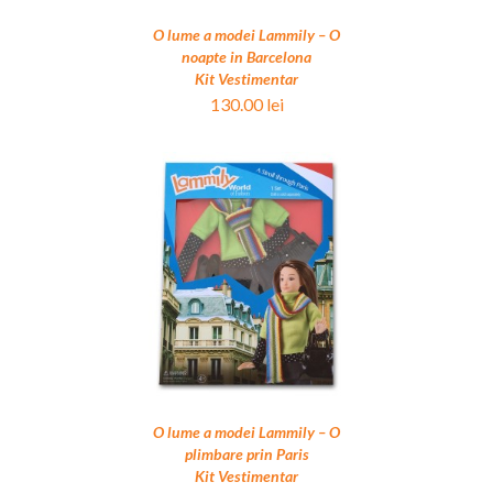
O lume a modei Lammily – O
noapte in Barcelona
Kit Vestimentar
130.00
lei
OȘ
/
DETALII
O lume a modei Lammily – O
plimbare prin Paris
Kit Vestimentar