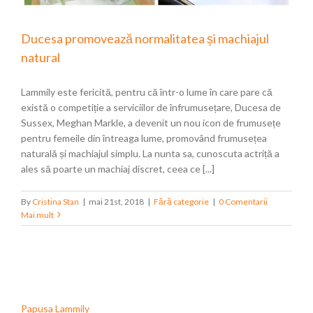
Ducesa promovează normalitatea și machiajul
natural
Lammily este fericită, pentru că într-o lume în care pare că
există o competiție a serviciilor de înfrumusețare, Ducesa de
Sussex, Meghan Markle, a devenit un nou icon de frumusețe
pentru femeile din întreaga lume, promovând frumusețea
naturală și machiajul simplu. La nunta sa, cunoscuta actriță a
ales să poarte un machiaj discret, ceea ce [...]
By
Cristina Stan
|
mai 21st, 2018
|
Fără categorie
|
0 Comentarii
Mai mult
Papusa Lammily