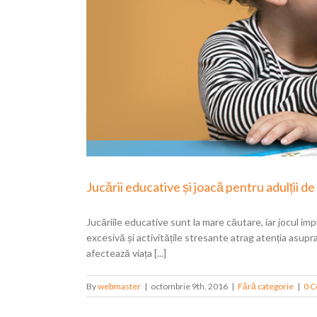
Jucării educative și joacă pentru adulții d
Jucăriile educative sunt la mare căutare, iar jocul imp
excesivă și activitățile stresante atrag atenția asup
afectează viața [...]
By
webmaster
|
octombrie 9th, 2016
|
Fără categorie
|
0 C