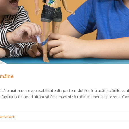
e mâine
lică o mai mare responsabilitate din partea adulților, întrucât jucăriile su
ra faptului că uneori uităm să fim umani și să trăim momentul prezent. Co
omentarii